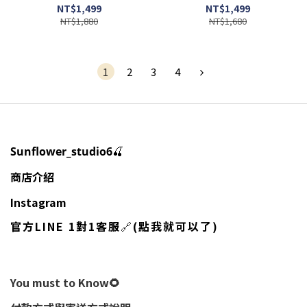
合身 短版 長袖 點點 愛心 打
短版 長袖 豹紋 打底 2色(任
NT$1,499
NT$1,499
底 4色(任買兩件7-11免運)/
買兩件7-11免運)/預購
NT$1,880
NT$1,680
預購
1
2
3
4
🍒
Sunflower_studio6
商店介紹
Instagram
官方LINE 1對1客服
🔗
(點我就可以了)
You must to Know🌻