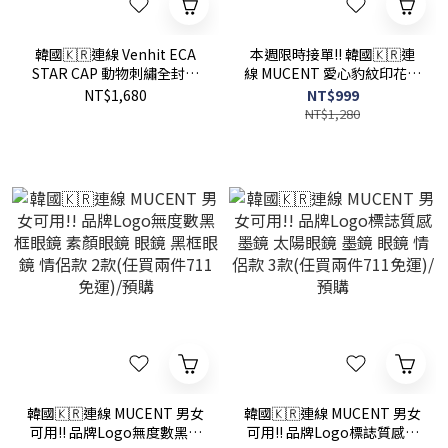
韓國🇰🇷連線 Venhit ECA
本週限時接單!! 韓國🇰🇷連
STAR CAP 動物刺繡全封帽
線 MUCENT 愛心豹紋印花短
天使 翅膀 星星 兔子 猴子 狗
袖T恤 愛心 豹紋 短袖 T恤 寬
NT$1,680
NT$999
(任買兩件7-11免運)/預購
鬆 合身 白色 黑色(任買兩件
NT$1,280
7-11免運)/預購
韓國🇰🇷連線 MUCENT 男女
韓國🇰🇷連線 MUCENT 男女
可用!! 品牌Logo無度數黑框
可用!! 品牌Logo標誌質感墨