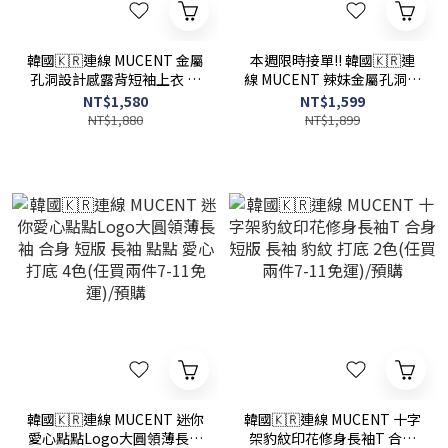
韓國🇰🇷連線 MUCENT 金屬
本週限時接單!! 韓國🇰🇷連
孔洞設計感露背短袖上衣 開
線 MUCENT 辣妹金屬孔洞迷
方式領口設計 鏤空 短版 短袖
你裙 裙子 短裙 迷你裙 膝上
NT$1,580
NT$1,599
T恤 黑色(任買兩件7-11免
裙 2色(任買兩件7-11免運)/
NT$1,880
NT$1,899
運)/預購
預購
韓國🇰🇷連線 MUCENT 迷你
韓國🇰🇷連線 MUCENT 十字
愛心點點Logo大圓領薄長袖
架豹紋印花修身長袖T 合身