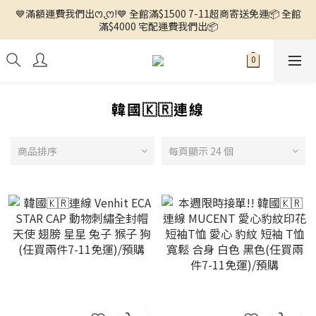
💙滿額運費我們出ꯁ.̮ꯁ!💙 全館滿$1500 7-11超商寄送免運📦 全館
🌼徵求客人中🌼 ◕ᴗ<.ᐟ 更多新品歡迎追蹤官方INSTAGRAM🔗 
滿$4000 宅配運費我們出📦
🌼徵求客人中🌼 ◕ᴗ<.ᐟ 更多新品歡迎追蹤官方INSTAGRAM🔗 
韓國🇰🇷連線
商品排序
每頁顯示 24 個