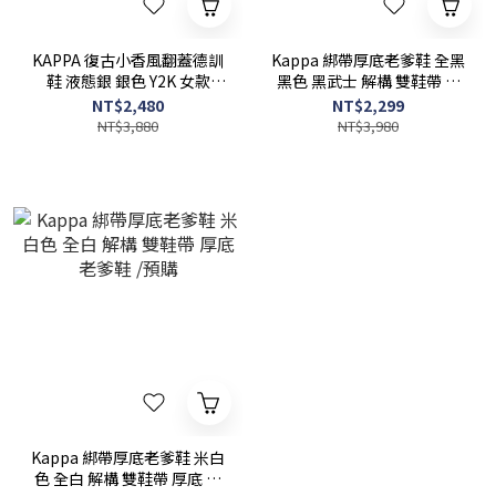
KAPPA 復古小香風翻蓋德訓
Kappa 綁帶厚底老爹鞋 全黑
鞋 液態銀 銀色 Y2K 女款
黑色 黑武士 解構 雙鞋帶 厚
K0FZ5CC22CA-171/預購
底 老爹鞋/預購
NT$2,480
NT$2,299
NT$3,880
NT$3,980
Kappa 綁帶厚底老爹鞋 米白
色 全白 解構 雙鞋帶 厚底 老