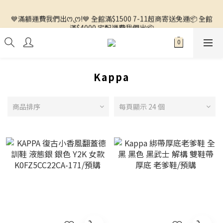
🌼徵求客人中🌼 ◕ᴗ<.ᐟ 更多新品歡迎追蹤官方INSTAGRAM🔗 
💙滿額運費我們出ꯁ.̮ꯁ!💙 全館滿$1500 7-11超商寄送免運📦 全館
滿$4000 宅配運費我們出📦
🌼徵求客人中🌼 ◕ᴗ<.ᐟ 更多新品歡迎追蹤官方INSTAGRAM🔗 
Kappa
商品排序
每頁顯示 24 個