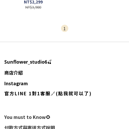
爹鞋 /預購
NT$2,299
NT$3,980
1
🍒
Sunflower_studio6
商店介紹
Instagram
官方LINE 1對1客服
🔗
(點我就可以了)
You must to Know🌻
付款方式與寄送方式說明