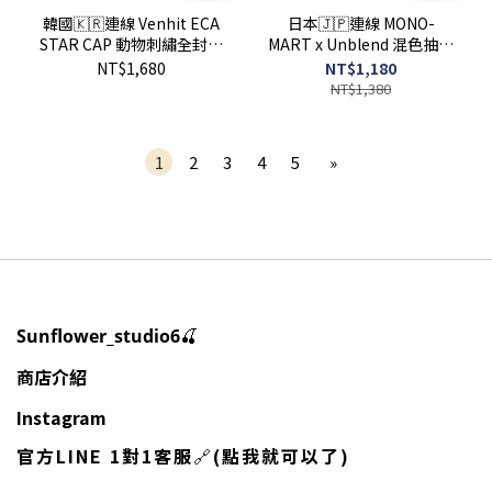
韓國🇰🇷連線 Venhit ECA
日本🇯🇵連線 MONO-
STAR CAP 動物刺繡全封帽
MART x Unblend 混色抽繩
天使 翅膀 星星 兔子 猴子 狗
休閒運動棉褲 抽繩 休閒褲
NT$1,680
NT$1,180
(任買兩件7-11免運)/預購
運動褲 棉褲 長褲 褲子 8色
NT$1,380
(任買兩件711免運) /預購
1
2
3
4
5
»
🍒
Sunflower_studio6
商店介紹
Instagram
官方LINE 1對1客服
🔗
(點我就可以了)