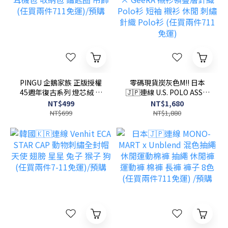
PINGU 企鵝家族 正版授權
零碼現貨炭灰色M!! 日本
45週年復古系列 燈芯絨 耳
🇯🇵連線 U.S. POLO ASSN.
機包 收納包 鑰匙圈 吊飾
× GeeRA 襯衫領疊層針織
NT$499
NT$1,680
(任買兩件711免運)/預購
Polo衫 短袖 襯衫 休閒 刺繡
NT$699
NT$1,880
針織 Polo衫 (任買兩件711
免運)