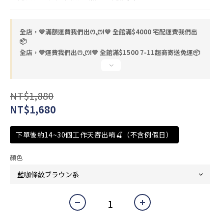
全店，💙滿額運費我們出ꯁ.̮ꯁ!💙 全館滿$4000 宅配運費我們出
📦
全店，💙運費我們出ꯁ.̮ꯁ!💙 全館滿$1500 7-11超商寄送免運📦
NT$1,880
NT$1,680
下單後約14~30個工作天寄出唷🍒（不含例假日）
顏色