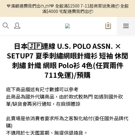
💙滿額運費我們出ꯁ.̮ꯁ!💙 全館滿$1500 7-11超商寄送免運📦 全館
🌼徵求客人中🌼 ◕ᴗ<.ᐟ 更多新品歡迎追蹤官方INSTAGRAM🔗 
滿$4000 宅配運費我們出📦
🌼徵求客人中🌼 ◕ᴗ<.ᐟ 更多新品歡迎追蹤官方INSTAGRAM🔗 
日本🇯🇵連線 U.S. POLO ASSN. ×
SETUP7 夏季刺繡網眼針織衫 短袖 休閒
刺繡 針織 網眼 Polo衫 4色(任買兩件
711免運)/預購
底下商品描述有尺寸數據可以參考
此商品為國外代購商品，由於款式較熱門 如遇到國外砍
單/缺貨會再另行通知，在麻煩體諒
此賣場是依消費者要求所為之客製化給付(委任國外品牌代
購) 
不適用於七天鑑賞期、無提供退換貨。