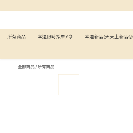
💙滿額運費
所有商品
本週限時接單⚡️🍋
本週新品(天天上新品😝
全部商品
/
所有商品