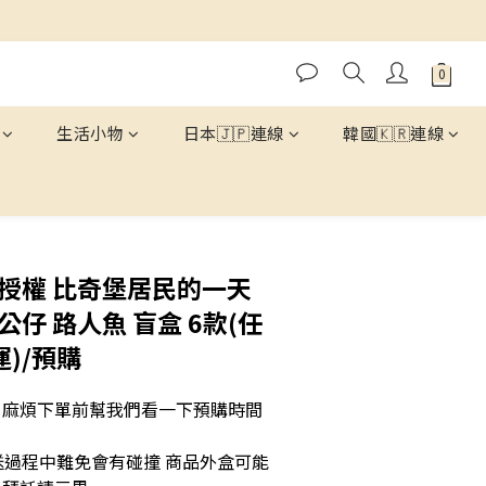
運費我們出📦
生活小物
日本🇯🇵連線
韓國🇰🇷連線
立即購買
版授權 比奇堡居民的一天
公仔 路人魚 盲盒 6款(任
運)/預購
 麻煩下單前幫我們看一下預購時間 
送過程中難免會有碰撞 商品外盒可能