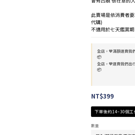
會有凹痕 很在意的
此賣場是依消費者要
代購) 
不適用於七天鑑賞期
全店，💙滿額運費我們出
📦
全店，💙運費我們出ꯁ.̮
📦
NT$399
下單後約14~30個
數量