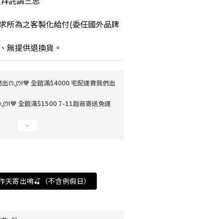
人拜託請三思
求所為之客製化給付(委任國外品牌
、無提供退換貨。
ꯁ.̮ꯁ!💙 全館滿$4000 宅配運費我們出
ꯁ!💙 全館滿$1500 7-11超商寄送免運
工作天寄出唷🍒（不含例假日）