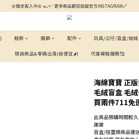
🌼徵求客人中🌼 ◕ᴗ<.ᐟ 更多新品歡迎追蹤官方INSTAGRAM🔗 
🌼徵求客人中🌼 ◕ᴗ<.ᐟ 更多新品歡迎追蹤官方INSTAGRAM🔗 
我們出ꯁ.̮ꯁ!💙 全館滿$1500 7-11超商寄送免運📦 全館滿$4000 宅配
🌼徵求客人中🌼 ◕ᴗ<.ᐟ 更多新品歡迎追蹤官方INSTAGRAM🔗 
)
鞋款
服飾
配件
玩具/公仔/盲盒/娃娃
現貨商品&零碼出清(撿便宜🌶️)
代客尋鞋服務🥰
海綿寶寶 正
毛絨盲盒 毛絨
買兩件711免
此商品預購時間較久
謝謝
盲盒/扭蛋類商品運