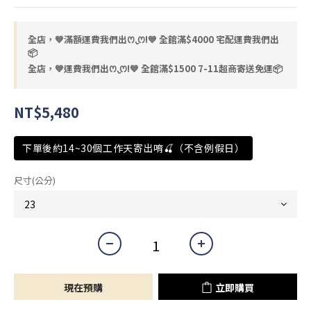
全店，💙滿額運費我們出ꯁ.̮ꯁ!💙 全館滿$4000 宅配運費我們出
📦
全店，💙運費我們出ꯁ.̮ꯁ!💙 全館滿$1500 7-11超商寄送免運📦
NT$5,480
下單後約14~30個工作天寄出唷🍒（不含例假日）
尺寸(公分)
現在預購
立即購買