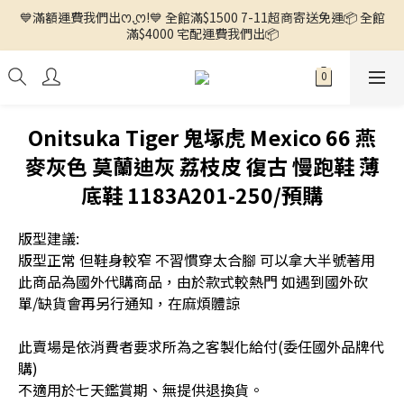
💙滿額運費我們出ꯁ.̮ꯁ!💙 全館滿$1500 7-11超商寄送免運📦 全館
🌼徵求客人中🌼 ◕ᴗ<.ᐟ 更多新品歡迎追蹤官方INSTAGRAM🔗 
滿$4000 宅配運費我們出📦
🌼徵求客人中🌼 ◕ᴗ<.ᐟ 更多新品歡迎追蹤官方INSTAGRAM🔗 
Onitsuka Tiger 鬼塚虎 Mexico 66 燕
麥灰色 莫蘭迪灰 荔枝皮 復古 慢跑鞋 薄
底鞋 1183A201-250/預購
版型建議:
版型正常 但鞋身較窄 不習慣穿太合腳 可以拿大半號著用
此商品為國外代購商品，由於款式較熱門 如遇到國外砍
單/缺貨會再另行通知，在麻煩體諒
此賣場是依消費者要求所為之客製化給付(委任國外品牌代
購) 
不適用於七天鑑賞期、無提供退換貨。