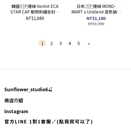
韓國🇰🇷連線 Venhit ECA
日本🇯🇵連線 MONO-
STAR CAP 動物刺繡全封帽
MART x Unblend 混色抽繩
天使 翅膀 星星 兔子 猴子 狗
休閒運動棉褲 抽繩 休閒褲
NT$1,680
NT$1,180
(任買兩件7-11免運)/預購
運動褲 棉褲 長褲 褲子 8色
NT$1,380
(任買兩件711免運) /預購
1
2
3
4
5
»
🍒
Sunflower_studio6
商店介紹
Instagram
官方LINE 1對1客服
🔗
(點我就可以了)