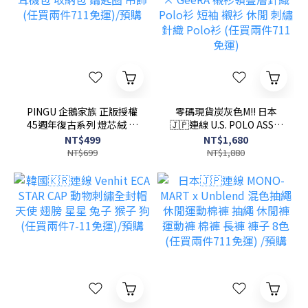
PINGU 企鵝家族 正版授權
零碼現貨炭灰色M!! 日本
45週年復古系列 燈芯絨 耳
🇯🇵連線 U.S. POLO ASSN.
機包 收納包 鑰匙圈 吊飾
× GeeRA 襯衫領疊層針織
NT$499
NT$1,680
(任買兩件711免運)/預購
Polo衫 短袖 襯衫 休閒 刺繡
NT$699
NT$1,880
針織 Polo衫 (任買兩件711
免運)