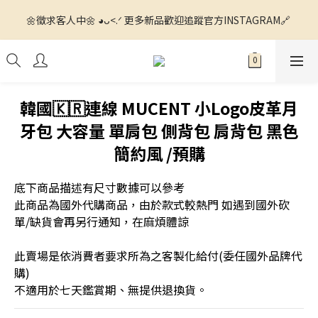
🌼徵求客人中🌼 ◕ᴗ<.ᐟ 更多新品歡迎追蹤官方INSTAGRAM🔗 
🌼徵求客人中🌼 ◕ᴗ<.ᐟ 更多新品歡迎追蹤官方INSTAGRAM🔗 
💙滿額運費我們出ꯁ.̮ꯁ!💙 全館滿$1500 7-11超商寄送免運📦 全館
滿$4000 宅配運費我們出📦
🌼徵求客人中🌼 ◕ᴗ<.ᐟ 更多新品歡迎追蹤官方INSTAGRAM🔗 
韓國🇰🇷連線 MUCENT 小Logo皮革月
牙包 大容量 單肩包 側背包 肩背包 黑色
簡約風 /預購
底下商品描述有尺寸數據可以參考
此商品為國外代購商品，由於款式較熱門 如遇到國外砍
單/缺貨會再另行通知，在麻煩體諒
此賣場是依消費者要求所為之客製化給付(委任國外品牌代
購) 
不適用於七天鑑賞期、無提供退換貨。