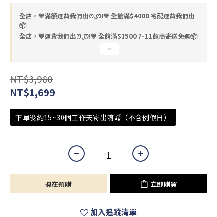
全店，💙滿額運費我們出ꯁ.̮ꯁ!💙 全館滿$4000 宅配運費我們出
📦
全店，💙運費我們出ꯁ.̮ꯁ!💙 全館滿$1500 7-11超商寄送免運📦
NT$3,980
NT$1,699
下單後約15~30個工作天寄出唷🍒（不含例假日）
現在預購
立即購買
加入追蹤清單