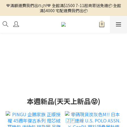
💙滿額運費我們出ꯁ.̮ꯁ!💙 全館滿$1500 7-11超商寄送免運📦 全館
🌼徵求客人中🌼 ◕ᴗ<.ᐟ 更多新品歡迎追蹤官方INSTAGRAM🔗 
滿$4000 宅配運費我們出📦
🌼徵求客人中🌼 ◕ᴗ<.ᐟ 更多新品歡迎追蹤官方INSTAGRAM🔗 
本週新品(天天上新品😝)