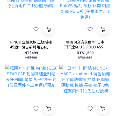
PINGU 企鵝家族 正版授權
零碼現貨炭灰色M!! 日本
45週年復古系列 燈芯絨 耳
🇯🇵連線 U.S. POLO ASSN.
機包 收納包 鑰匙圈 吊飾
× GeeRA 襯衫領疊層針織
NT$499
NT$1,680
(任買兩件711免運)/預購
Polo衫 短袖 襯衫 休閒 刺繡
NT$699
NT$1,880
針織 Polo衫 (任買兩件711
免運)