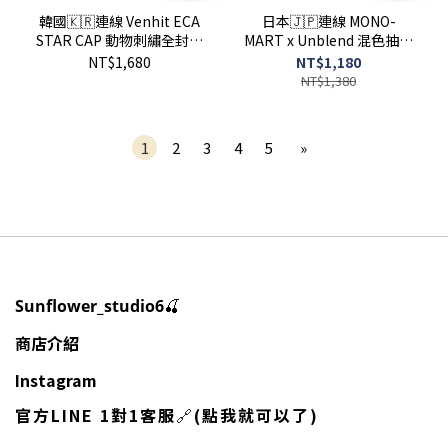
韓國🇰🇷連線 Venhit ECA
日本🇯🇵連線 MONO-
STAR CAP 動物刺繡全封帽
MART x Unblend 混色抽繩
天使 翅膀 星星 兔子 猴子 狗
休閒運動棉褲 抽繩 休閒褲
NT$1,680
NT$1,180
(任買兩件7-11免運)/預購
運動褲 棉褲 長褲 褲子 8色
NT$1,380
(任買兩件711免運) /預購
1
2
3
4
5
»
🍒
Sunflower_studio6
商店介紹
Instagram
官方LINE 1對1客服
🔗
(點我就可以了)