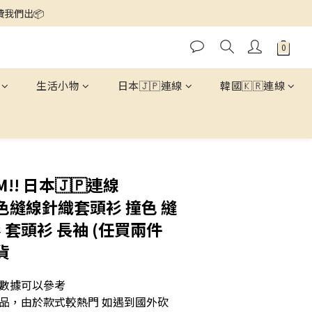
運費我們出📦
生活小物
日本🇯🇵連線
韓國🇰🇷連線
立即購買
! 日本🇯🇵連線
撞色縫線針織套頭衫 撞色 縫
 套頭衫 長袖 (任買兩件
貨
數據可以參考
品，由於款式較熱門 如遇到國外砍