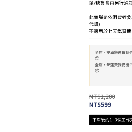
單/缺貨會再另行通
此賣場是依消費者要
代購) 
不適用於七天鑑賞期
全店，💙滿額運費我們出
📦
全店，💙運費我們出ꯁ.̮
📦
NT$1,280
NT$599
下單後約1~3個工作