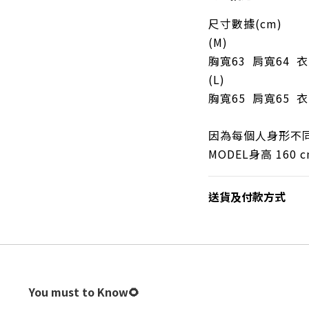
尺寸數據(cm)
(M
)
胸寬63
肩寬64 衣
(L
)
胸
寬65
肩寬65 衣長
因為每個人身形不
MODEL身高 160 
送貨及付款方式
You must to Know🌻