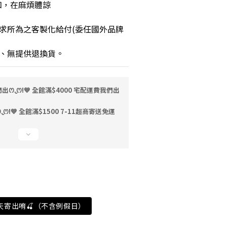
知，在麻煩體諒
求所為之客製化給付(委任國外品牌
、無提供退換貨。
ꯁ.̮ꯁ!💙 全館滿$4000 宅配運費我們出
ꯁ!💙 全館滿$1500 7-11超商寄送免運
天寄出唷🍒（不含例假日）