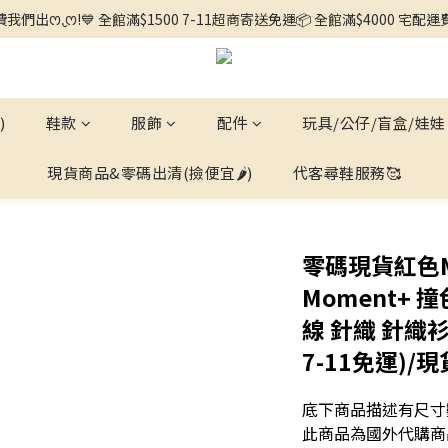
🌼徵求客人中🌼 ◕ᴗ<.ᐟ 更多新品歡迎追蹤官方INSTAGRAM🔗 
我們出ꯁ.̮ꯁ!💙 全館滿$1500 7-11超商寄送免運📦 全館滿$4000 宅配
🌼徵求客人中🌼 ◕ᴗ<.ᐟ 更多新品歡迎追蹤官方INSTAGRAM🔗 
)
鞋款
服飾
配件
玩具/公仔/盲盒/娃娃
現貨商品&零碼出清(撿便宜🌶️)
代客尋鞋服務🥰
零碼現貨紅色M!
Moment+ 
線 針織 針織衫
7-11免運)/現
底下商品描述有尺寸
此商品為國外代購商