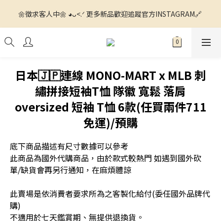
🌼徵求客人中🌼 ◕ᴗ<.ᐟ 更多新品歡迎追蹤官方INSTAGRAM🔗 
🌼徵求客人中🌼 ◕ᴗ<.ᐟ 更多新品歡迎追蹤官方INSTAGRAM🔗 
💙滿額運費我們出ꯁ.̮ꯁ!💙 全館滿$1500 7-11超商寄送免運📦 全館
滿$4000 宅配運費我們出📦
🌼徵求客人中🌼 ◕ᴗ<.ᐟ 更多新品歡迎追蹤官方INSTAGRAM🔗 
日本🇯🇵連線 MONO-MART x MLB 刺
繡拼接短袖T恤 隊徽 寬鬆 落肩
oversized 短袖 T恤 6款(任買兩件711
免運)/預購
底下商品描述有尺寸數據可以參考
此商品為國外代購商品，由於款式較熱門 如遇到國外砍
單/缺貨會再另行通知，在麻煩體諒
此賣場是依消費者要求所為之客製化給付(委任國外品牌代
購) 
不適用於七天鑑賞期、無提供退換貨。