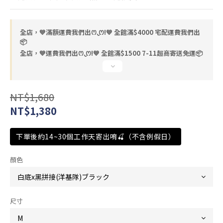
全店，💙滿額運費我們出ꯁ.̮ꯁ!💙 全館滿$4000 宅配運費我們出
📦
全店，💙運費我們出ꯁ.̮ꯁ!💙 全館滿$1500 7-11超商寄送免運📦
NT$1,680
NT$1,380
下單後約14~30個工作天寄出唷🍒（不含例假日）
顏色
尺寸