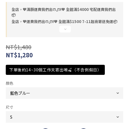
全店，💙滿額運費我們出ꯁ.̮ꯁ!💙 全館滿$4000 宅配運費我們出
📦
全店，💙運費我們出ꯁ.̮ꯁ!💙 全館滿$1500 7-11超商寄送免運📦
NT$1,480
NT$1,280
下單後約14~30個工作天寄出唷🍒（不含例假日）
顏色
尺寸