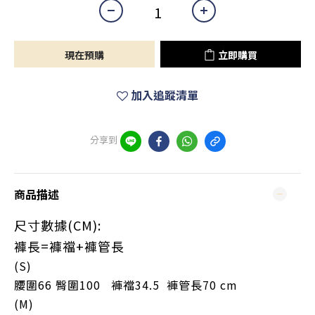
現在預購
立即購買
加入追蹤清單
分享到
商品描述
尺寸數據(CM):
褲長=褲襠+褲管長
(S)
腰圍66 臀圍100 褲襠34.5 褲管長70 cm
(M)