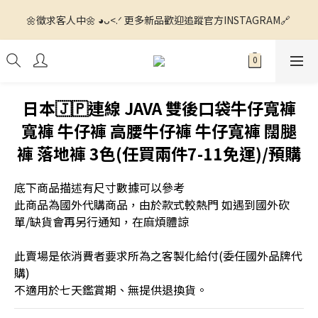
🌼徵求客人中🌼 ◕ᴗ<.ᐟ 更多新品歡迎追蹤官方INSTAGRAM🔗 
🌼徵求客人中🌼 ◕ᴗ<.ᐟ 更多新品歡迎追蹤官方INSTAGRAM🔗 
💙滿額運費我們出ꯁ.̮ꯁ!💙 全館滿$1500 7-11超商寄送免運📦 全館
滿$4000 宅配運費我們出📦
🌼徵求客人中🌼 ◕ᴗ<.ᐟ 更多新品歡迎追蹤官方INSTAGRAM🔗 
日本🇯🇵連線 JAVA 雙後口袋牛仔寬褲
寬褲 牛仔褲 高腰牛仔褲 牛仔寬褲 闊腿
褲 落地褲 3色(任買兩件7-11免運)/預購
底下商品描述有尺寸數據可以參考
此商品為國外代購商品，由於款式較熱門 如遇到國外砍
單/缺貨會再另行通知，在麻煩體諒
此賣場是依消費者要求所為之客製化給付(委任國外品牌代
購) 
不適用於七天鑑賞期、無提供退換貨。