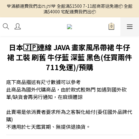
💙滿額運費我們出ꯁ.̮ꯁ!💙 全館滿$1500 7-11超商寄送免運📦 全館
🌼徵求客人中🌼 ◕ᴗ<.ᐟ 更多新品歡迎追蹤官方INSTAGRAM🔗 
滿$4000 宅配運費我們出📦
🌼徵求客人中🌼 ◕ᴗ<.ᐟ 更多新品歡迎追蹤官方INSTAGRAM🔗 
日本🇯🇵連線 JAVA 畫家風吊帶裙 牛仔
裙 工裝 刷舊 牛仔藍 深藍 黑色(任買兩件
711免運)/預購
底下商品描述有尺寸數據可以參考
此商品為國外代購商品，由於款式較熱門 如遇到國外砍
單/缺貨會再另行通知，在麻煩體諒
此賣場是依消費者要求所為之客製化給付(委任國外品牌代
購) 
不適用於七天鑑賞期、無提供退換貨。