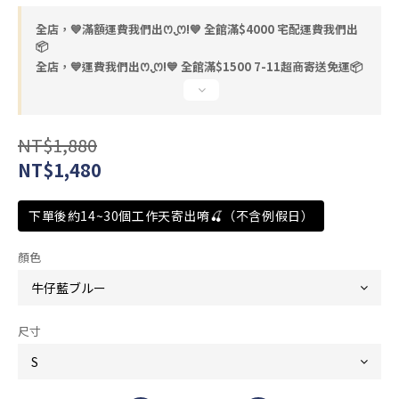
全店，💙滿額運費我們出ꯁ.̮ꯁ!💙 全館滿$4000 宅配運費我們出
📦
全店，💙運費我們出ꯁ.̮ꯁ!💙 全館滿$1500 7-11超商寄送免運📦
NT$1,880
NT$1,480
下單後約14~30個工作天寄出唷🍒（不含例假日）
顏色
尺寸