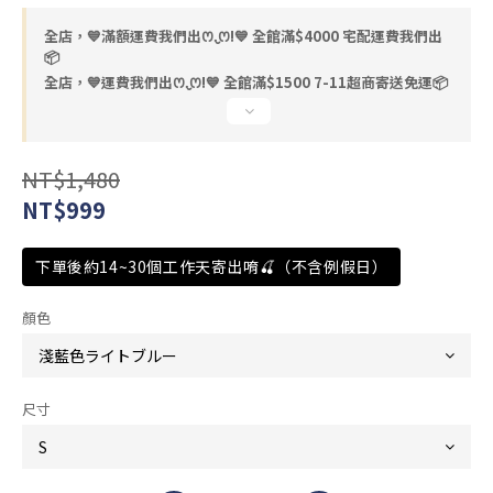
全店，💙滿額運費我們出ꯁ.̮ꯁ!💙 全館滿$4000 宅配運費我們出
📦
全店，💙運費我們出ꯁ.̮ꯁ!💙 全館滿$1500 7-11超商寄送免運📦
NT$1,480
NT$999
下單後約14~30個工作天寄出唷🍒（不含例假日）
顏色
尺寸