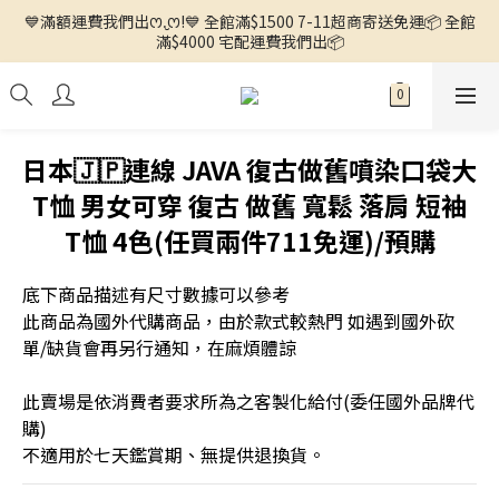
💙滿額運費我們出ꯁ.̮ꯁ!💙 全館滿$1500 7-11超商寄送免運📦 全館
🌼徵求客人中🌼 ◕ᴗ<.ᐟ 更多新品歡迎追蹤官方INSTAGRAM🔗 
滿$4000 宅配運費我們出📦
🌼徵求客人中🌼 ◕ᴗ<.ᐟ 更多新品歡迎追蹤官方INSTAGRAM🔗 
日本🇯🇵連線 JAVA 復古做舊噴染口袋大
T恤 男女可穿 復古 做舊 寬鬆 落肩 短袖
T恤 4色(任買兩件711免運)/預購
底下商品描述有尺寸數據可以參考
此商品為國外代購商品，由於款式較熱門 如遇到國外砍
單/缺貨會再另行通知，在麻煩體諒
此賣場是依消費者要求所為之客製化給付(委任國外品牌代
購) 
不適用於七天鑑賞期、無提供退換貨。