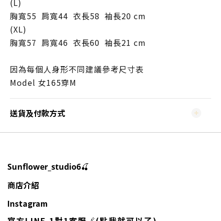
(L)
胸寬55
肩寬44
衣長58
袖長20
cm
(XL)
胸寬57
肩寬46
衣長60
袖長21
cm
因為每個人身形不同建議參考尺寸表
Model
女
165
穿
M
送貨及付款方式
🍒
Sunflower_studio6
商店介紹
Instagram
官方LINE 1對1客服
🔗
(點我就可以了)