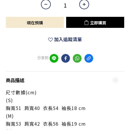
現在預購
立即購買
加入追蹤清單
分享到
商品描述
尺寸數據
(cm)
(S)
胸寬51 肩寬40
衣長54 袖長18
cm
(M)
胸寬53
肩寬42
衣
長56
袖長19 cm