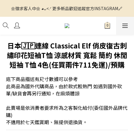
🌼徵求客人中🌼 ◕ᴗ<.ᐟ 更多新品歡迎追蹤官方INSTAGRAM🔗 
🌼徵求客人中🌼 ◕ᴗ<.ᐟ 更多新品歡迎追蹤官方INSTAGRAM🔗 
💙滿額運費我們出ꯁ.̮ꯁ!💙 全館滿$1500 7-11超商寄送免運📦 全館
滿$4000 宅配運費我們出📦
🌼徵求客人中🌼 ◕ᴗ<.ᐟ 更多新品歡迎追蹤官方INSTAGRAM🔗 
日本🇯🇵連線 Classical Elf 俏皮復古刺
繡印花短袖T恤 涼感材質 寬鬆 簡約 休閒
短袖 T恤 4色(任買兩件711免運)/預購
底下商品描述有尺寸數據可以參考
此商品為國外代購商品，由於款式較熱門 如遇到國外砍
單/缺貨會再另行通知，在麻煩體諒
此賣場是依消費者要求所為之客製化給付(委任國外品牌代
購) 
不適用於七天鑑賞期、無提供退換貨。