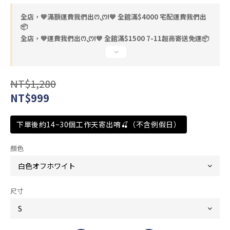
全店，💙滿額運費我們出ꯁ.̮ꯁ!💙 全館滿$4000 宅配運費我們出
📦
全店，💙運費我們出ꯁ.̮ꯁ!💙 全館滿$1500 7-11超商寄送免運📦
NT$1,280
NT$999
下單後約14~30個工作天寄出唷🍒（不含例假日）
顏色
尺寸