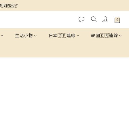
運費我們出📦
生活小物
日本🇯🇵連線
韓國🇰🇷連線