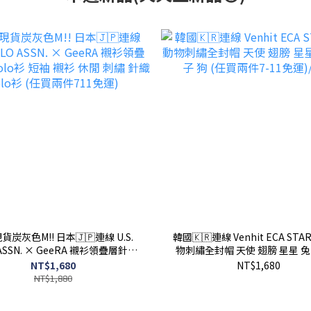
M!! 日本🇯🇵連線 U.S.
韓國🇰🇷連線 Venhit ECA STAR
 ASSN. × GeeRA 襯衫領疊層針織
物刺繡全封帽 天使 翅膀 星星 兔
 短袖 襯衫 休閒 刺繡 針織 Polo衫
狗 (任買兩件7-11免運)/
NT$1,680
NT$1,680
(任買兩件711免運)
NT$1,880