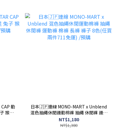
 CAP 動
日本🇯🇵連線 MONO-MART x Unblend
子 猴子
混色抽繩休閒運動棉褲 抽繩 休閒褲 運動
預購
褲 棉褲 長褲 褲子 8色(任買兩件711免運)
NT$1,180
/預購
NT$1,380