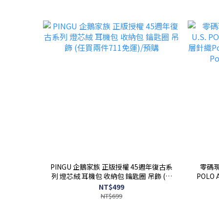
PINGU 企鵝家族 正版授權 45週年復古系
零碼現貨炭灰色
列 燈芯絨 耳機包 收納包 鑰匙圈 吊飾 (任
POLO
買兩件711免運)/預購
Polo衫
NT$499
NT$699