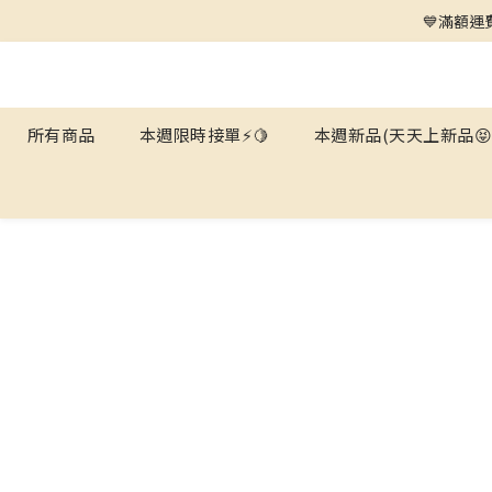
💙滿額運費
所有商品
本週限時接單⚡️🍋
本週新品(天天上新品😝