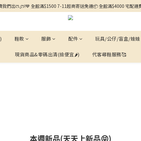
🌼徵求客人中🌼 ◕ᴗ<.ᐟ 更多新品歡迎追蹤官方INSTAGRAM🔗 
我們出ꯁ.̮ꯁ!💙 全館滿$1500 7-11超商寄送免運📦 全館滿$4000 宅配
🌼徵求客人中🌼 ◕ᴗ<.ᐟ 更多新品歡迎追蹤官方INSTAGRAM🔗 
)
鞋款
服飾
配件
玩具/公仔/盲盒/娃娃
現貨商品&零碼出清(撿便宜🌶️)
代客尋鞋服務🥰
本週新品(天天上新品😝)