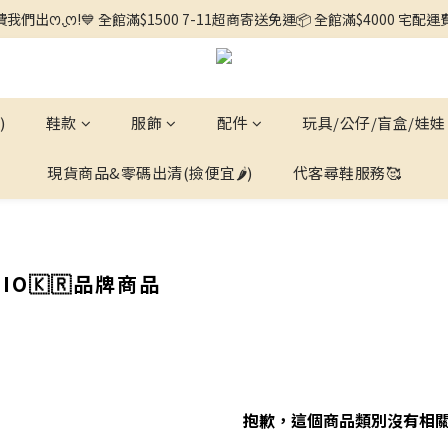
🌼徵求客人中🌼 ◕ᴗ<.ᐟ 更多新品歡迎追蹤官方INSTAGRAM🔗 
我們出ꯁ.̮ꯁ!💙 全館滿$1500 7-11超商寄送免運📦 全館滿$4000 宅配
🌼徵求客人中🌼 ◕ᴗ<.ᐟ 更多新品歡迎追蹤官方INSTAGRAM🔗 
)
鞋款
服飾
配件
玩具/公仔/盲盒/娃娃
現貨商品&零碼出清(撿便宜🌶️)
代客尋鞋服務🥰
DIO🇰🇷品牌商品
抱歉，這個商品類別沒有相