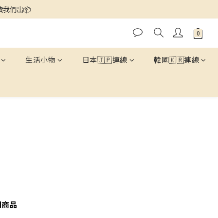
運費我們出📦
生活小物
日本🇯🇵連線
韓國🇰🇷連線
關商品