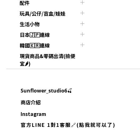
配件
玩具/公仔/盲盒/娃娃
生活小物
日本🇯🇵連線
韓國🇰🇷連線
現貨商品&零碼出清(撿便
宜🌶️)
🍒
Sunflower_studio6
商店介紹
Instagram
官方LINE 1對1客服
🔗
(點我就可以了)